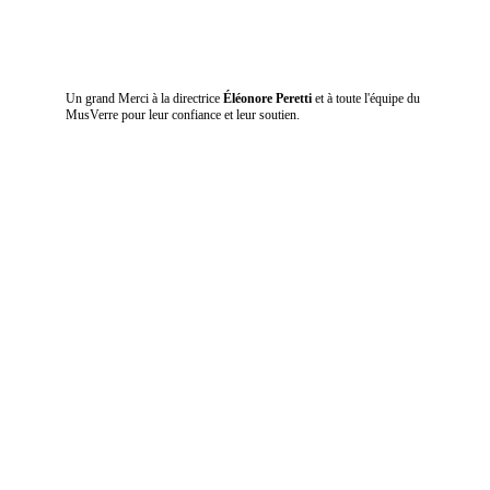
Un grand Merci à la directrice 
Éléonore Peretti
 et à toute l'équipe du 
MusVerre pour leur confiance et leur soutien.