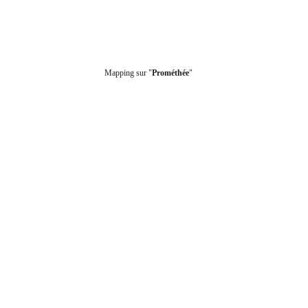
Mapping sur "
Prométhée
"