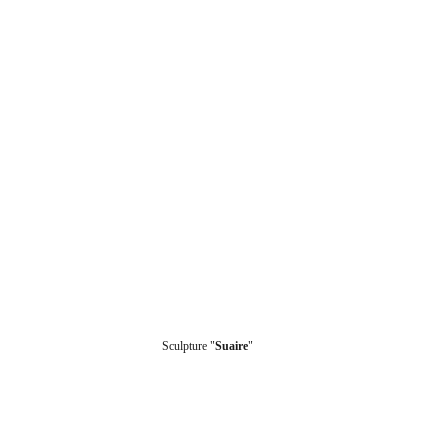
Sculpture "
Suaire
"